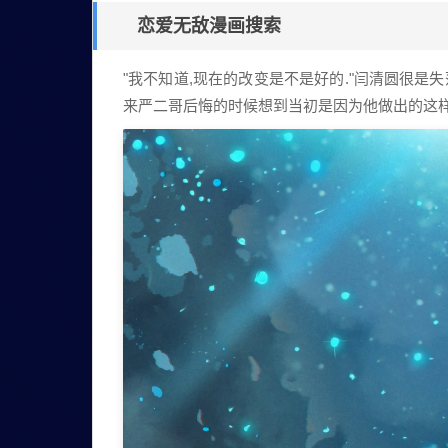
拉
恋爱无敌漫画搜索
式
全
"我不知道,现在的改变是不是好的."闫清圆很是
彩
来严二哥后悔的时候想到当初是因为他做出的这样
高
清
韩
漫
免
费
阅
读