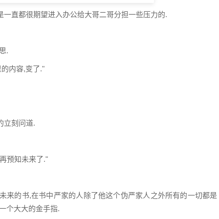
可是一直都很期望进入办公给大哥二哥分担一些压力的.
思.
内容,变了."
的立刻问道.
再预知未来了."
知未来的书,在书中严家的人除了他这个伪严家人之外所有的一切都是
一个大大的金手指.