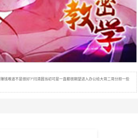
企业赚钱难道不是很好?"闫清圆当初可是一直都很期望进入办公给大哥二哥分担一些