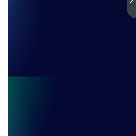
与
魔
下
一
女-
篇
(漫
画
韩
漫)-
龙
与
魔
女
完
整
免
费
阅
读