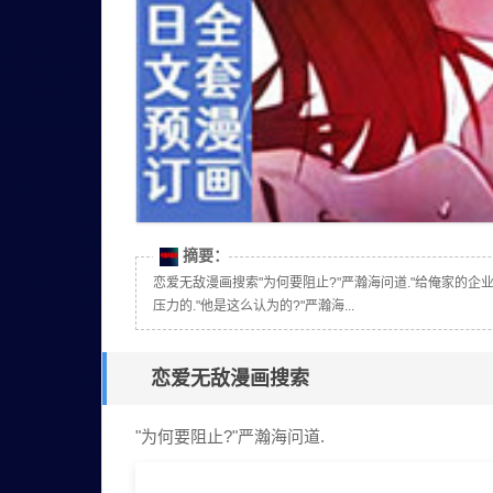
摘要：
恋爱无敌漫画搜索"为何要阻止?"严瀚海问道."给俺家的
压力的."他是这么认为的?"严瀚海...
恋爱无敌漫画搜索
"为何要阻止?"严瀚海问道.