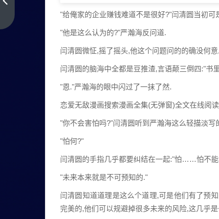
生
如
"给俺家的企业赚钱难道不是很好?"闫清圆当初
上
一
戏
"他是这么认为的?"严瀚海反问道.
篇
戏
闫清圆微怔,摇了摇头,他这个问题问的的确没何意
如
人
闫清圆的脑海中全都是豆推渣,言语颠三倒四:"书里的
生-
"恩."严瀚海的眼中闪过了一抹了然.
人
生
恋爱无敌漫画搜索漫画全集(无弹窗)全文在线阅读
如
"你不会害怕吗?"闫清圆听到严瀚海这么轻描淡写
戏
戏
"怕何?"
如
闫清圆的手指几乎都要纠结在一起:"怕……怕不能
人
"未来本来就是不可预知的."
生
漫
闫清圆知道道理是这么个道理,可是他们有了预
画
完美的,他们可以规避掉很多未来的风险,这几乎是
下